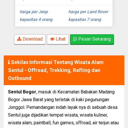
harga per Jeep
harga per Land Rover
kapasitas 4 orang
kapasitas 7 orang
Download
Lihat
Pesan Sekarang
Sekilas Informasi Tentang Wisata Alam
Sentul - Offroad, Trekking, Rafting dan
Outbound
Sentul Bogor
, masuk di Kecamatan Babakan Madang
Bogor Jawa Barat yang terletak di kaki pegunungan
Jonggol. Pemandangan indah layak nya di sebuah desa
Sentul juga dijadikan tempat wisata, wisata kuliner,
wisata alam, paintball, fun games, offroad, air terjun atau