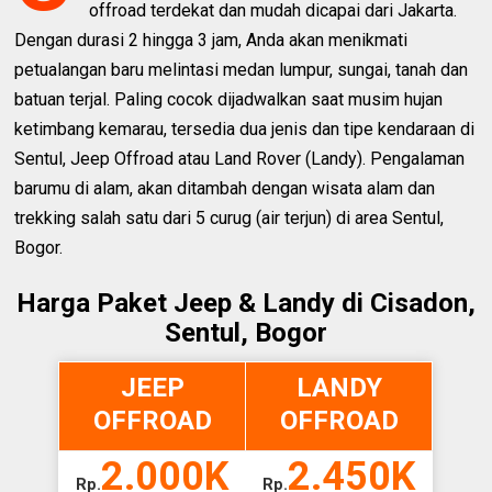
offroad terdekat dan mudah dicapai dari Jakarta.
Dengan durasi 2 hingga 3 jam, Anda akan menikmati
petualangan baru melintasi medan lumpur, sungai, tanah dan
batuan terjal. Paling cocok dijadwalkan saat musim hujan
ketimbang kemarau, tersedia dua jenis dan tipe kendaraan di
Sentul, Jeep Offroad atau Land Rover (Landy). Pengalaman
barumu di alam, akan ditambah dengan wisata alam dan
trekking salah satu dari 5 curug (air terjun) di area Sentul,
Bogor.
Harga Paket Jeep & Landy di Cisadon,
Sentul, Bogor
JEEP
LANDY
OFFROAD
OFFROAD
2.000K
2.450K
Rp.
Rp.