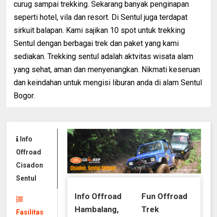
curug sampai trekking. Sekarang banyak penginapan
seperti hotel, vila dan resort. Di Sentul juga terdapat
sirkuit balapan. Kami sajikan 10 spot untuk trekking
Sentul dengan berbagai trek dan paket yang kami
sediakan. Trekking sentul adalah aktvitas wisata alam
yang sehat, aman dan menyenangkan. Nikmati keseruan
dan keindahan untuk mengisi liburan anda di alam Sentul
Bogor.
Info
Offroad
Cisadon
Sentul
Info Offroad
Fun Offroad
Hambalang,
Trek
Fasilitas