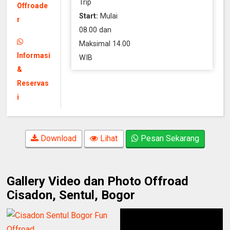
Trip
Offroade
Start:
Mulai
r
08.00 dan
Maksimal 14.00
Informasi
WIB
&
Reservas
i
Download
Lihat
Pesan Sekarang
Gallery Video dan Photo Offroad
Cisadon, Sentul, Bogor