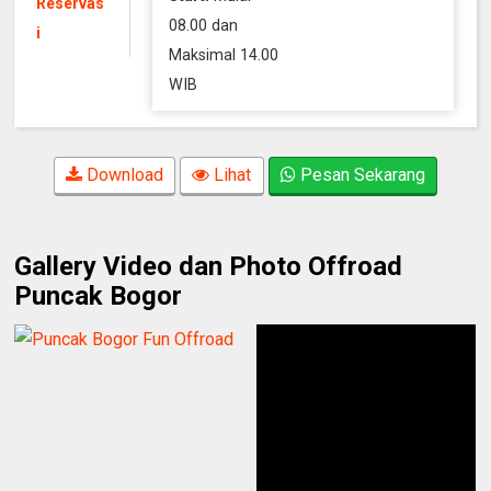
Reservas
08.00 dan
i
Maksimal 14.00
WIB
Download
Lihat
Pesan Sekarang
Gallery Video dan Photo Offroad
Puncak Bogor