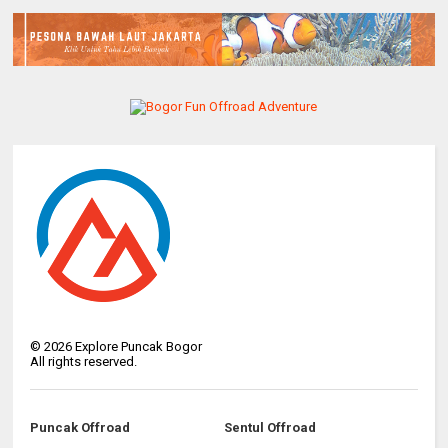
©
2026
Explore Puncak Bogor
All rights reserved.
Puncak Offroad
Sentul Offroad